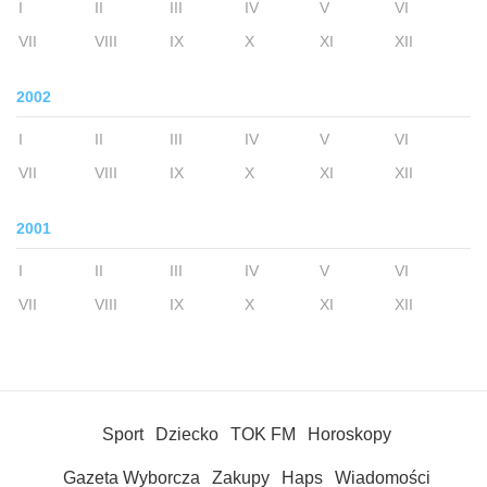
I
II
III
IV
V
VI
VII
VIII
IX
X
XI
XII
2002
I
II
III
IV
V
VI
VII
VIII
IX
X
XI
XII
2001
I
II
III
IV
V
VI
VII
VIII
IX
X
XI
XII
Sport
Dziecko
TOK FM
Horoskopy
Gazeta Wyborcza
Zakupy
Haps
Wiadomości