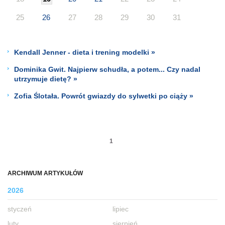
25
26
27
28
29
30
31
Kendall Jenner - dieta i trening modelki »
Dominika Gwit. Najpierw schudła, a potem... Czy nadal
utrzymuje dietę? »
Zofia Ślotała. Powrót gwiazdy do sylwetki po ciąży »
1
ARCHIWUM ARTYKUŁÓW
2026
styczeń
lipiec
luty
sierpień