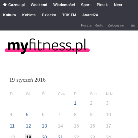
Gazeta.pl
Weekend
Wiadomości
Sport
Plotek
Next
Kultura
Kobieta
Dziecko
TOK FM
Avanti24
Poczta
Radio
Zaloguj się
19 styczeń 2016
Pn
Wt
Śr
Czw
Pt
Sob
Ndz
1
2
3
4
5
6
7
8
9
10
11
12
13
14
15
16
17
18
19
20
21
22
23
24