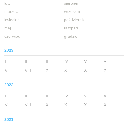
luty
sierpień
marzec
wrzesień
kwiecień
październik
maj
listopad
czerwiec
grudzień
2023
I
II
III
IV
V
VI
VII
VIII
IX
X
XI
XII
2022
I
II
III
IV
V
VI
VII
VIII
IX
X
XI
XII
2021