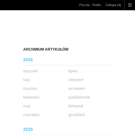
Poczta
Radio
Zaloguj się
ARCHIWUM ARTYKUŁÓW
2026
styczeń
lipiec
luty
sierpień
marzec
wrzesień
kwiecień
październik
maj
listopad
czerwiec
grudzień
2025