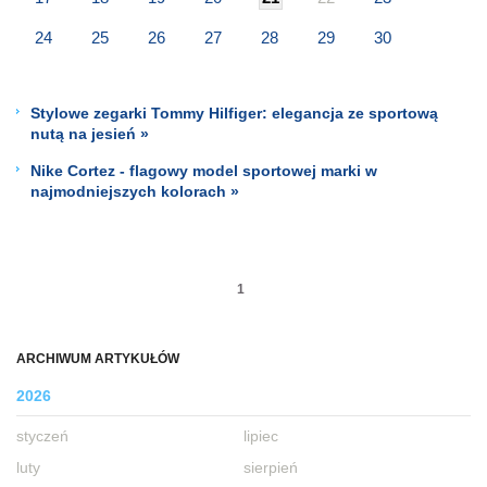
24
25
26
27
28
29
30
Stylowe zegarki Tommy Hilfiger: elegancja ze sportową
nutą na jesień »
Nike Cortez - flagowy model sportowej marki w
najmodniejszych kolorach »
1
ARCHIWUM ARTYKUŁÓW
2026
styczeń
lipiec
luty
sierpień