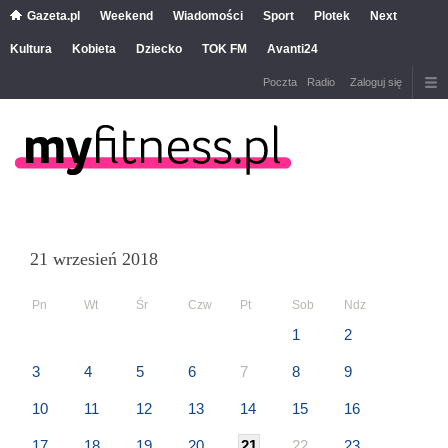
Gazeta.pl
Weekend
Wiadomości
Sport
Plotek
Next
Kultura
Kobieta
Dziecko
TOK FM
Avanti24
Poczta
Radio
Zaloguj się
21 wrzesień 2018
Pn
Wt
Śr
Czw
Pt
Sob
Ndz
1
2
3
4
5
6
7
8
9
10
11
12
13
14
15
16
17
18
19
20
21
22
23