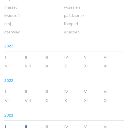
marzec
wrzesień
kwiecień
październik
maj
listopad
czerwiec
grudzień
2023
I
II
III
IV
V
VI
VII
VIII
IX
X
XI
XII
2022
I
II
III
IV
V
VI
VII
VIII
IX
X
XI
XII
2021
I
II
III
IV
V
VI