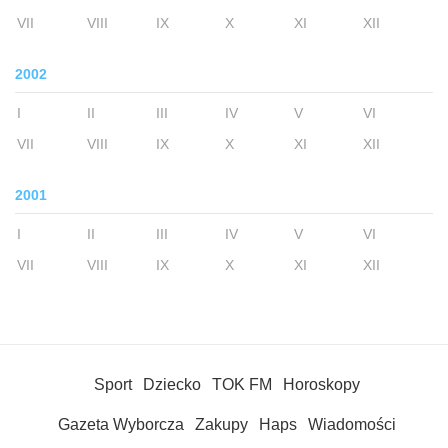
VII
VIII
IX
X
XI
XII
2002
I
II
III
IV
V
VI
VII
VIII
IX
X
XI
XII
2001
I
II
III
IV
V
VI
VII
VIII
IX
X
XI
XII
Sport
Dziecko
TOK FM
Horoskopy
Gazeta Wyborcza
Zakupy
Haps
Wiadomości