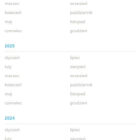
marzec
wrzesień
kwiecień
październik
maj
listopad
czerwiec
grudzień
2025
styczeń
lipiec
luty
sierpień
marzec
wrzesień
kwiecień
październik
maj
listopad
czerwiec
grudzień
2024
styczeń
lipiec
luty
sierpień