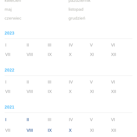
kwiecień
październik
maj
listopad
czerwiec
grudzień
2023
I
II
III
IV
V
VI
VII
VIII
IX
X
XI
XII
2022
I
II
III
IV
V
VI
VII
VIII
IX
X
XI
XII
2021
I
II
III
IV
V
VI
VII
VIII
IX
X
XI
XII