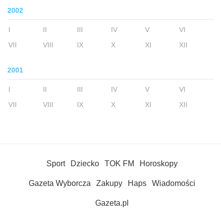
2002
I
II
III
IV
V
VI
VII
VIII
IX
X
XI
XII
2001
I
II
III
IV
V
VI
VII
VIII
IX
X
XI
XII
Sport
Dziecko
TOK FM
Horoskopy
Gazeta Wyborcza
Zakupy
Haps
Wiadomości
Gazeta.pl