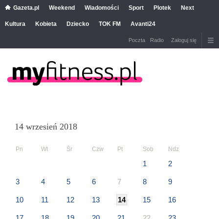
Gazeta.pl
Weekend
Wiadomości
Sport
Plotek
Next
Kultura
Kobieta
Dziecko
TOK FM
Avanti24
Poczta
Radio
Zaloguj się
14 wrzesień 2018
Pn
Wt
Śr
Czw
Pt
Sob
Ndz
1
2
3
4
5
6
7
8
9
10
11
12
13
14
15
16
17
18
19
20
21
22
23