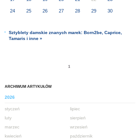
24
25
26
27
28
29
30
Sztyblety damskie znanych marek: Born2be, Caprice,
Tamaris i inne »
1
ARCHIWUM ARTYKUŁÓW
2026
styczeń
lipiec
luty
sierpień
marzec
wrzesień
kwiecień
październik