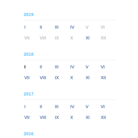
2019
I
II
III
IV
V
VI
VII
VIII
IX
X
XI
XII
2018
I
II
III
IV
V
VI
VII
VIII
IX
X
XI
XII
2017
I
II
III
IV
V
VI
VII
VIII
IX
X
XI
XII
2016