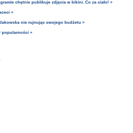
amie chętnie publikuje zdjęcia w bikini. Co za ciało! »
aceci »
odakowska nie rujnując swojego budżetu »
y popularności »
1