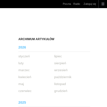
Poczta
Radio
Zaloguj się
ARCHIWUM ARTYKUŁÓW
2026
styczeń
lipiec
luty
sierpień
marzec
wrzesień
kwiecień
październik
maj
listopad
czerwiec
grudzień
2025