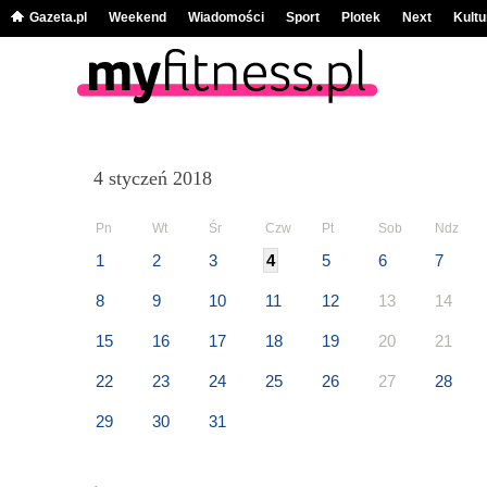
Gazeta.pl
Weekend
Wiadomości
Sport
Plotek
Next
Kultu
4 styczeń 2018
Pn
Wt
Śr
Czw
Pt
Sob
Ndz
1
2
3
4
5
6
7
8
9
10
11
12
13
14
15
16
17
18
19
20
21
22
23
24
25
26
27
28
29
30
31