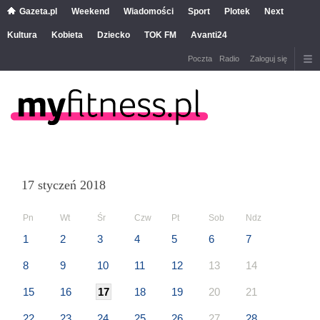
Gazeta.pl
Weekend
Wiadomości
Sport
Plotek
Next
Kultura
Kobieta
Dziecko
TOK FM
Avanti24
Poczta
Radio
Zaloguj się
17 styczeń 2018
Pn
Wt
Śr
Czw
Pt
Sob
Ndz
1
2
3
4
5
6
7
8
9
10
11
12
13
14
15
16
17
18
19
20
21
22
23
24
25
26
27
28