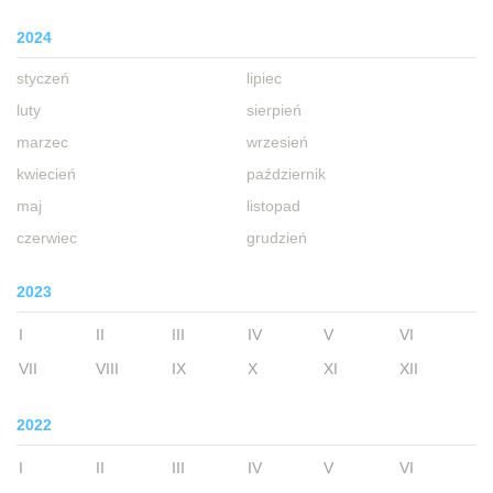
2024
styczeń
lipiec
luty
sierpień
marzec
wrzesień
kwiecień
październik
maj
listopad
czerwiec
grudzień
2023
I
II
III
IV
V
VI
VII
VIII
IX
X
XI
XII
2022
I
II
III
IV
V
VI