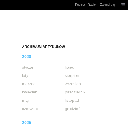
Poczta
Radio
Zaloguj się
ARCHIWUM ARTYKUŁÓW
2026
styczeń
lipiec
luty
sierpień
marzec
wrzesień
kwiecień
październik
maj
listopad
czerwiec
grudzień
2025