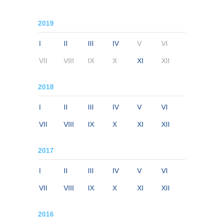
2019
I
II
III
IV
V
VI
VII
VIII
IX
X
XI
XII
2018
I
II
III
IV
V
VI
VII
VIII
IX
X
XI
XII
2017
I
II
III
IV
V
VI
VII
VIII
IX
X
XI
XII
2016