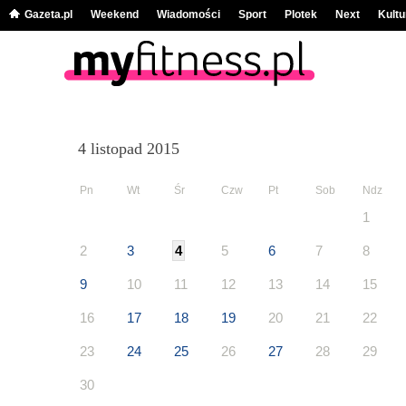
Gazeta.pl
Weekend
Wiadomości
Sport
Plotek
Next
Kultu
4 listopad 2015
Pn
Wt
Śr
Czw
Pt
Sob
Ndz
1
2
3
4
5
6
7
8
9
10
11
12
13
14
15
16
17
18
19
20
21
22
23
24
25
26
27
28
29
30