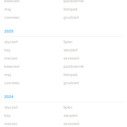
kwiecień
październik
maj
listopad
czerwiec
grudzień
2025
styczeń
lipiec
luty
sierpień
marzec
wrzesień
kwiecień
październik
maj
listopad
czerwiec
grudzień
2024
styczeń
lipiec
luty
sierpień
marzec
wrzesień