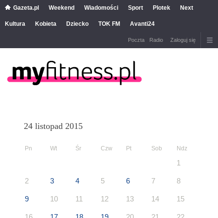
Gazeta.pl
Weekend
Wiadomości
Sport
Plotek
Next
Kultura
Kobieta
Dziecko
TOK FM
Avanti24
Poczta
Radio
Zaloguj się
24 listopad 2015
Pn
Wt
Śr
Czw
Pt
Sob
Ndz
1
2
3
4
5
6
7
8
9
10
11
12
13
14
15
16
17
18
19
20
21
22