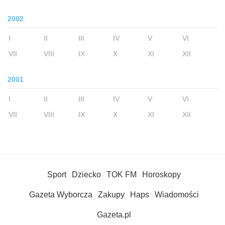
2002
I
II
III
IV
V
VI
VII
VIII
IX
X
XI
XII
2001
I
II
III
IV
V
VI
VII
VIII
IX
X
XI
XII
Sport
Dziecko
TOK FM
Horoskopy
Gazeta Wyborcza
Zakupy
Haps
Wiadomości
Gazeta.pl