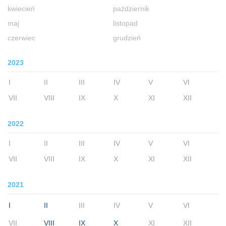
kwiecień
październik
maj
listopad
czerwiec
grudzień
2023
I
II
III
IV
V
VI
VII
VIII
IX
X
XI
XII
2022
I
II
III
IV
V
VI
VII
VIII
IX
X
XI
XII
2021
I
II
III
IV
V
VI
VII
VIII
IX
X
XI
XII