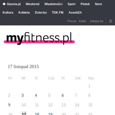
Gazeta.pl
Weekend
Wiadomości
Sport
Plotek
Next
Kultura
Kobieta
Dziecko
TOK FM
Avanti24
Poczta
Radio
Zaloguj się
17 listopad 2015
Pn
Wt
Śr
Czw
Pt
Sob
Ndz
1
2
3
4
5
6
7
8
9
10
11
12
13
14
15
16
17
18
19
20
21
22