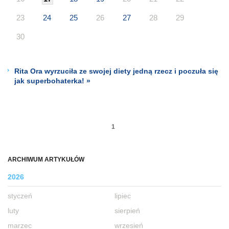
23
24
25
26
27
28
29
30
Rita Ora wyrzuciła ze swojej diety jedną rzecz i poczuła się
jak superbohaterka! »
1
ARCHIWUM ARTYKUŁÓW
2026
styczeń
lipiec
luty
sierpień
marzec
wrzesień