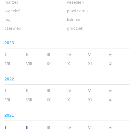
marzec
wrzesień
kwiecień
październik
maj
listopad
czerwiec
grudzień
2023
I
II
III
IV
V
VI
VII
VIII
IX
X
XI
XII
2022
I
II
III
IV
V
VI
VII
VIII
IX
X
XI
XII
2021
I
II
III
IV
V
VI