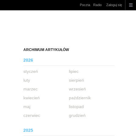
Poczta
Radio
Zaloguj się
ARCHIWUM ARTYKUŁÓW
2026
styczeń
lipiec
luty
sierpień
marzec
wrzesień
kwiecień
październik
maj
listopad
czerwiec
grudzień
2025