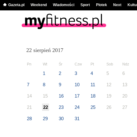
Gazeta.pl
Weekend
Wiadomości
Sport
Plotek
Next
Kultu
22 sierpień 2017
Pn
Wt
Śr
Czw
Pt
Sob
Ndz
1
2
3
4
5
6
7
8
9
10
11
12
13
14
15
16
17
18
19
20
21
22
23
24
25
26
27
28
29
30
31