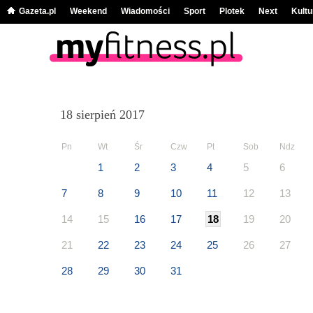
Gazeta.pl
Weekend
Wiadomości
Sport
Plotek
Next
Kultu
18 sierpień 2017
Pn
Wt
Śr
Czw
Pt
Sob
Ndz
1
2
3
4
5
6
7
8
9
10
11
12
13
14
15
16
17
18
19
20
21
22
23
24
25
26
27
28
29
30
31