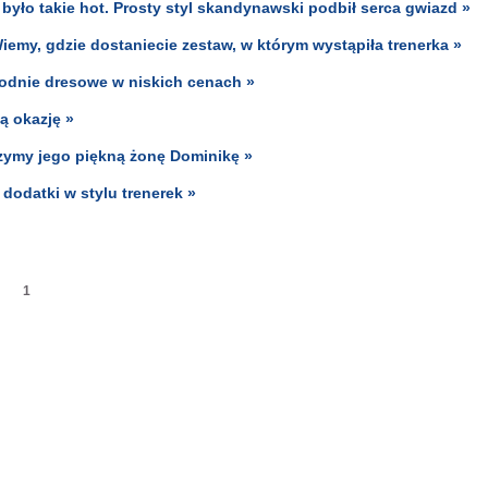
 było takie hot. Prosty styl skandynawski podbił serca gwiazd »
my, gdzie dostaniecie zestaw, w którym wystąpiła trenerka »
podnie dresowe w niskich cenach »
ą okazję »
czymy jego piękną żonę Dominikę »
odatki w stylu trenerek »
1