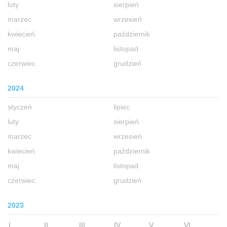
luty
sierpień
marzec
wrzesień
kwiecień
październik
maj
listopad
czerwiec
grudzień
2024
styczeń
lipiec
luty
sierpień
marzec
wrzesień
kwiecień
październik
maj
listopad
czerwiec
grudzień
2023
I
II
III
IV
V
VI