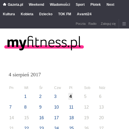
Gazeta.pl
Weekend
Wiadomości
Sport
Plotek
Next
Kultura
Kobieta
Dziecko
TOK FM
Avanti24
Poczta
Radio
Zaloguj się
4 sierpień 2017
Pn
Wt
Śr
Czw
Pt
Sob
Ndz
1
2
3
4
5
6
7
8
9
10
11
12
13
14
15
16
17
18
19
20
21
22
23
24
25
26
27