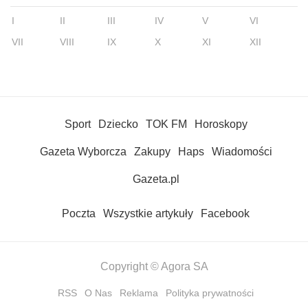
I
II
III
IV
V
VI
VII
VIII
IX
X
XI
XII
Sport
Dziecko
TOK FM
Horoskopy
Gazeta Wyborcza
Zakupy
Haps
Wiadomości
Gazeta.pl
Poczta
Wszystkie artykuły
Facebook
Copyright © Agora SA
RSS
O Nas
Reklama
Polityka prywatności