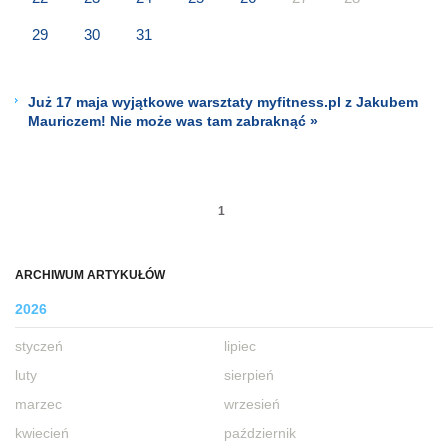
29
30
31
Już 17 maja wyjątkowe warsztaty myfitness.pl z Jakubem
Mauriczem! Nie może was tam zabraknąć »
1
ARCHIWUM ARTYKUŁÓW
2026
styczeń
lipiec
luty
sierpień
marzec
wrzesień
kwiecień
październik