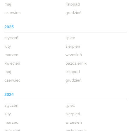
maj
listopad
czerwiec
grudzień
2025
styczeń
lipiec
luty
sierpień
marzec
wrzesień
kwiecień
październik
maj
listopad
czerwiec
grudzień
2024
styczeń
lipiec
luty
sierpień
marzec
wrzesień
kwiecień
październik