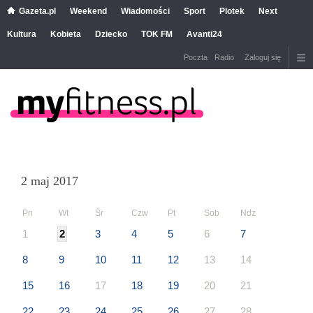
Gazeta.pl
Weekend
Wiadomości
Sport
Plotek
Next
Kultura
Kobieta
Dziecko
TOK FM
Avanti24
Poczta
Radio
Zaloguj się
2 maj 2017
Pn
Wt
Śr
Czw
Pt
Sob
Ndz
1
2
3
4
5
6
7
8
9
10
11
12
13
14
15
16
17
18
19
20
21
22
23
24
25
26
27
28