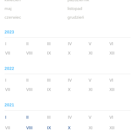
maj
listopad
czerwiec
grudzień
2023
I
II
III
IV
V
VI
VII
VIII
IX
X
XI
XII
2022
I
II
III
IV
V
VI
VII
VIII
IX
X
XI
XII
2021
I
II
III
IV
V
VI
VII
VIII
IX
X
XI
XII