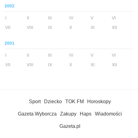
2002
I
II
III
IV
V
VI
VII
VIII
IX
X
XI
XII
2001
I
II
III
IV
V
VI
VII
VIII
IX
X
XI
XII
Sport
Dziecko
TOK FM
Horoskopy
Gazeta Wyborcza
Zakupy
Haps
Wiadomości
Gazeta.pl