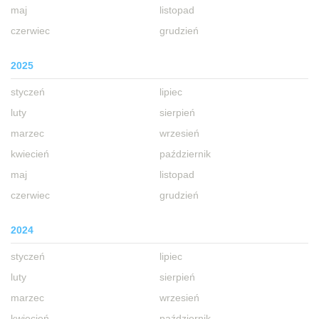
maj
listopad
czerwiec
grudzień
2025
styczeń
lipiec
luty
sierpień
marzec
wrzesień
kwiecień
październik
maj
listopad
czerwiec
grudzień
2024
styczeń
lipiec
luty
sierpień
marzec
wrzesień
kwiecień
październik