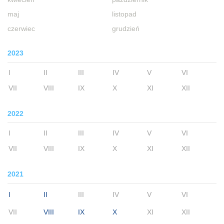
maj
listopad
czerwiec
grudzień
2023
I
II
III
IV
V
VI
VII
VIII
IX
X
XI
XII
2022
I
II
III
IV
V
VI
VII
VIII
IX
X
XI
XII
2021
I
II
III
IV
V
VI
VII
VIII
IX
X
XI
XII