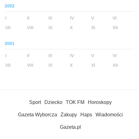
2002
I
II
III
IV
V
VI
VII
VIII
IX
X
XI
XII
2001
I
II
III
IV
V
VI
VII
VIII
IX
X
XI
XII
Sport
Dziecko
TOK FM
Horoskopy
Gazeta Wyborcza
Zakupy
Haps
Wiadomości
Gazeta.pl