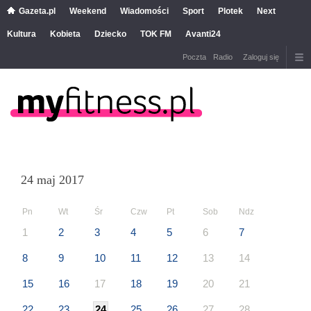
Gazeta.pl
Weekend
Wiadomości
Sport
Plotek
Next
Kultura
Kobieta
Dziecko
TOK FM
Avanti24
Poczta
Radio
Zaloguj się
24 maj 2017
Pn
Wt
Śr
Czw
Pt
Sob
Ndz
1
2
3
4
5
6
7
8
9
10
11
12
13
14
15
16
17
18
19
20
21
22
23
24
25
26
27
28