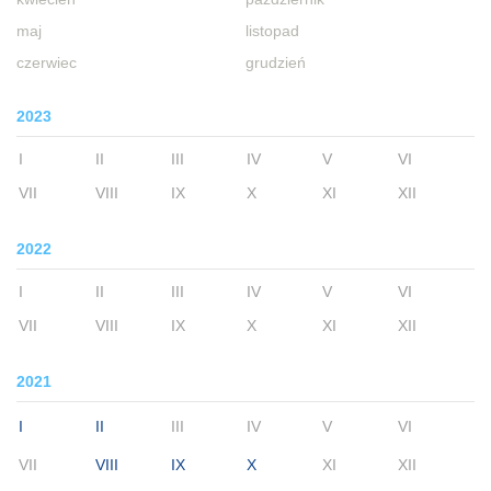
maj
listopad
czerwiec
grudzień
2023
I
II
III
IV
V
VI
VII
VIII
IX
X
XI
XII
2022
I
II
III
IV
V
VI
VII
VIII
IX
X
XI
XII
2021
I
II
III
IV
V
VI
VII
VIII
IX
X
XI
XII