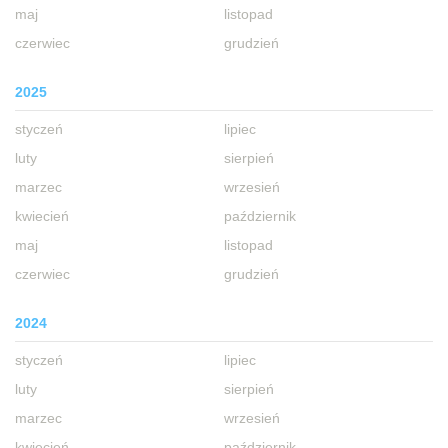
maj
listopad
czerwiec
grudzień
2025
styczeń
lipiec
luty
sierpień
marzec
wrzesień
kwiecień
październik
maj
listopad
czerwiec
grudzień
2024
styczeń
lipiec
luty
sierpień
marzec
wrzesień
kwiecień
październik