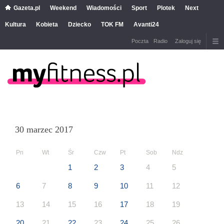
Gazeta.pl
Weekend
Wiadomości
Sport
Plotek
Next
Kultura
Kobieta
Dziecko
TOK FM
Avanti24
Poczta
Radio
Zaloguj się
30 marzec 2017
Pn
Wt
Śr
Czw
Pt
Sob
Ndz
1
2
3
4
5
6
7
8
9
10
11
12
13
14
15
16
17
18
19
20
21
22
23
24
25
26