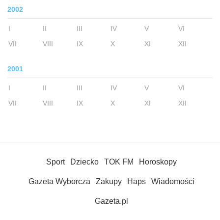
2002
I
II
III
IV
V
VI
VII
VIII
IX
X
XI
XII
2001
I
II
III
IV
V
VI
VII
VIII
IX
X
XI
XII
Sport
Dziecko
TOK FM
Horoskopy
Gazeta Wyborcza
Zakupy
Haps
Wiadomości
Gazeta.pl