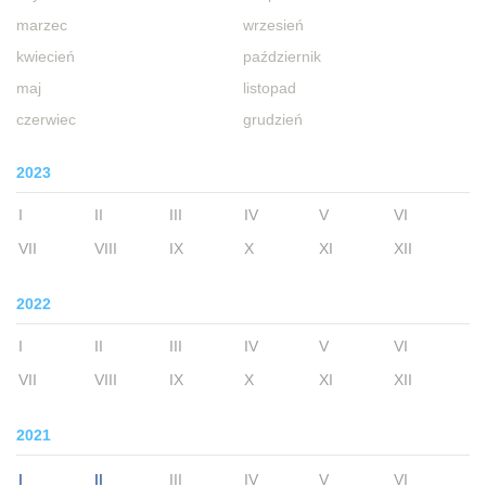
marzec
wrzesień
kwiecień
październik
maj
listopad
czerwiec
grudzień
2023
I
II
III
IV
V
VI
VII
VIII
IX
X
XI
XII
2022
I
II
III
IV
V
VI
VII
VIII
IX
X
XI
XII
2021
I
II
III
IV
V
VI