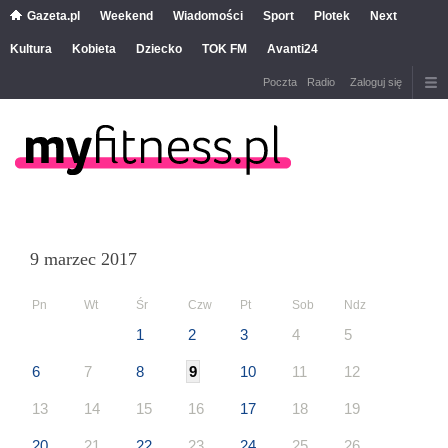
Gazeta.pl
Weekend
Wiadomości
Sport
Plotek
Next
Kultura
Kobieta
Dziecko
TOK FM
Avanti24
Poczta
Radio
Zaloguj się
9 marzec 2017
Pn
Wt
Śr
Czw
Pt
Sob
Ndz
1
2
3
4
5
6
7
8
9
10
11
12
13
14
15
16
17
18
19
20
21
22
23
24
25
26