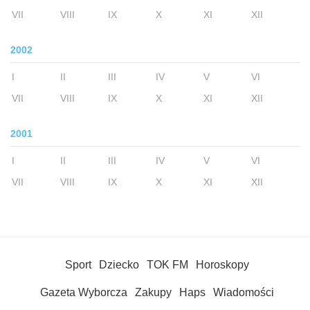
VII
VIII
IX
X
XI
XII
2002
I
II
III
IV
V
VI
VII
VIII
IX
X
XI
XII
2001
I
II
III
IV
V
VI
VII
VIII
IX
X
XI
XII
Sport
Dziecko
TOK FM
Horoskopy
Gazeta Wyborcza
Zakupy
Haps
Wiadomości