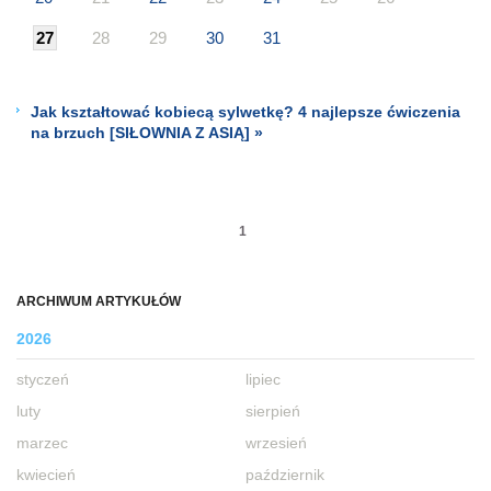
27
28
29
30
31
Jak kształtować kobiecą sylwetkę? 4 najlepsze ćwiczenia
na brzuch [SIŁOWNIA Z ASIĄ] »
1
ARCHIWUM ARTYKUŁÓW
2026
styczeń
lipiec
luty
sierpień
marzec
wrzesień
kwiecień
październik