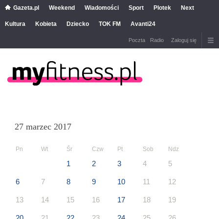
Gazeta.pl
Weekend
Wiadomości
Sport
Plotek
Next
Kultura
Kobieta
Dziecko
TOK FM
Avanti24
Poczta
Radio
Zaloguj się
27 marzec 2017
Pn
Wt
Śr
Czw
Pt
Sob
Ndz
1
2
3
4
5
6
7
8
9
10
11
12
13
14
15
16
17
18
19
20
21
22
23
24
25
26