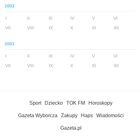
2002
I
II
III
IV
V
VI
VII
VIII
IX
X
XI
XII
2001
I
II
III
IV
V
VI
VII
VIII
IX
X
XI
XII
Sport
Dziecko
TOK FM
Horoskopy
Gazeta Wyborcza
Zakupy
Haps
Wiadomości
Gazeta.pl