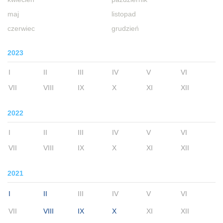
maj
listopad
czerwiec
grudzień
2023
I
II
III
IV
V
VI
VII
VIII
IX
X
XI
XII
2022
I
II
III
IV
V
VI
VII
VIII
IX
X
XI
XII
2021
I
II
III
IV
V
VI
VII
VIII
IX
X
XI
XII