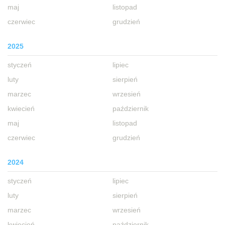
maj
listopad
czerwiec
grudzień
2025
styczeń
lipiec
luty
sierpień
marzec
wrzesień
kwiecień
październik
maj
listopad
czerwiec
grudzień
2024
styczeń
lipiec
luty
sierpień
marzec
wrzesień
kwiecień
październik