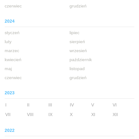
czerwiec
grudzień
2024
styczeń
lipiec
luty
sierpień
marzec
wrzesień
kwiecień
październik
maj
listopad
czerwiec
grudzień
2023
I
II
III
IV
V
VI
VII
VIII
IX
X
XI
XII
2022