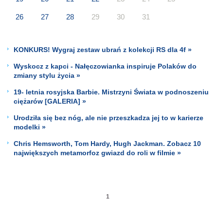
26
27
28
29
30
31
KONKURS! Wygraj zestaw ubrań z kolekcji RS dla 4f »
Wyskocz z kapci - Nałęczowianka inspiruje Polaków do
zmiany stylu życia »
19- letnia rosyjska Barbie. Mistrzyni Świata w podnoszeniu
ciężarów [GALERIA] »
Urodziła się bez nóg, ale nie przeszkadza jej to w karierze
modelki »
Chris Hemsworth, Tom Hardy, Hugh Jackman. Zobacz 10
największych metamorfoz gwiazd do roli w filmie »
1