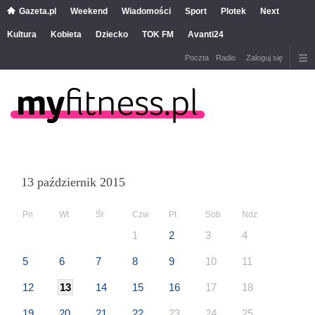
Gazeta.pl
Weekend
Wiadomości
Sport
Plotek
Next
Kultura
Kobieta
Dziecko
TOK FM
Avanti24
Poczta
Radio
Zaloguj się
13 październik 2015
Pn
Wt
Śr
Czw
Pt
Sob
Ndz
1
2
3
4
5
6
7
8
9
10
11
12
13
14
15
16
17
18
19
20
21
22
23
24
25