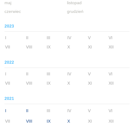
maj
listopad
czerwiec
grudzień
2023
I
II
III
IV
V
VI
VII
VIII
IX
X
XI
XII
2022
I
II
III
IV
V
VI
VII
VIII
IX
X
XI
XII
2021
I
II
III
IV
V
VI
VII
VIII
IX
X
XI
XII