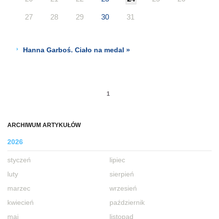
27
28
29
30
31
Hanna Garboś. Ciało na medal »
1
ARCHIWUM ARTYKUŁÓW
2026
styczeń
lipiec
luty
sierpień
marzec
wrzesień
kwiecień
październik
maj
listopad