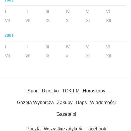
2002
I
II
III
IV
V
VI
VII
VIII
IX
X
XI
XII
2001
I
II
III
IV
V
VI
VII
VIII
IX
X
XI
XII
Sport
Dziecko
TOK FM
Horoskopy
Gazeta Wyborcza
Zakupy
Haps
Wiadomości
Gazeta.pl
Poczta
Wszystkie artykuły
Facebook