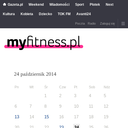
Gazeta.pl
Weekend
Wiadomości
Sport
Plotek
Next
Kultura
Kobieta
Dziecko
TOK FM
Avanti24
Poczta
Radio
Zaloguj się
24 październik 2014
Pn
Wt
Śr
Czw
Pt
Sob
Ndz
1
2
3
4
5
6
7
8
9
10
11
12
13
14
15
16
17
18
19
20
21
22
23
24
25
26