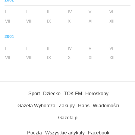
2002
I
II
III
IV
V
VI
VII
VIII
IX
X
XI
XII
2001
I
II
III
IV
V
VI
VII
VIII
IX
X
XI
XII
Sport
Dziecko
TOK FM
Horoskopy
Gazeta Wyborcza
Zakupy
Haps
Wiadomości
Gazeta.pl
Poczta
Wszystkie artykuły
Facebook