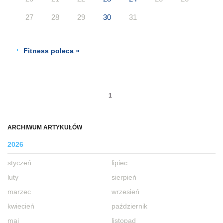
27
28
29
30
31
Fitness poleca »
1
ARCHIWUM ARTYKUŁÓW
2026
styczeń
lipiec
luty
sierpień
marzec
wrzesień
kwiecień
październik
maj
listopad