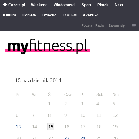
Gazeta.pl
Weekend
Wiadomości
Sport
Plotek
Next
Kultura
Kobieta
Dziecko
TOK FM
Avanti24
Poczta
Radio
Zaloguj się
15 październik 2014
Pn
Wt
Śr
Czw
Pt
Sob
Ndz
1
2
3
4
5
6
7
8
9
10
11
12
13
14
15
16
17
18
19
20
21
22
23
24
25
26