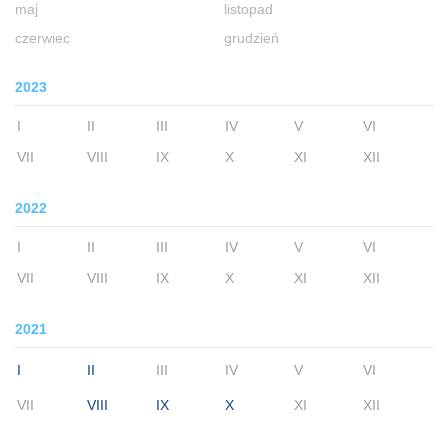
maj
listopad
czerwiec
grudzień
2023
I
II
III
IV
V
VI
VII
VIII
IX
X
XI
XII
2022
I
II
III
IV
V
VI
VII
VIII
IX
X
XI
XII
2021
I
II
III
IV
V
VI
VII
VIII
IX
X
XI
XII