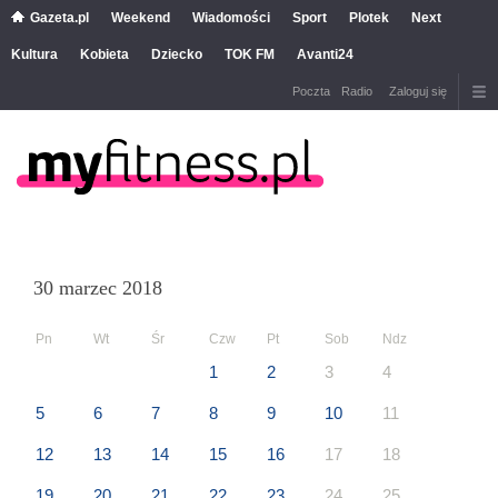
Gazeta.pl
Weekend
Wiadomości
Sport
Plotek
Next
Kultura
Kobieta
Dziecko
TOK FM
Avanti24
Poczta
Radio
Zaloguj się
30 marzec 2018
Pn
Wt
Śr
Czw
Pt
Sob
Ndz
1
2
3
4
5
6
7
8
9
10
11
12
13
14
15
16
17
18
19
20
21
22
23
24
25