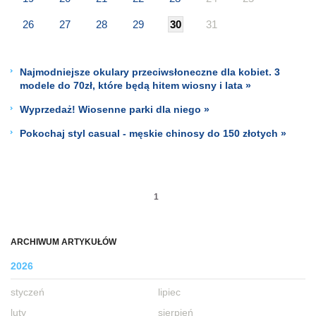
26
27
28
29
30
31
Najmodniejsze okulary przeciwsłoneczne dla kobiet. 3
modele do 70zł, które będą hitem wiosny i lata »
Wyprzedaż! Wiosenne parki dla niego »
Pokochaj styl casual - męskie chinosy do 150 złotych »
1
ARCHIWUM ARTYKUŁÓW
2026
styczeń
lipiec
luty
sierpień