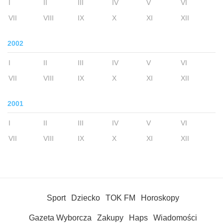
I
II
III
IV
V
VI
VII
VIII
IX
X
XI
XII
2002
I
II
III
IV
V
VI
VII
VIII
IX
X
XI
XII
2001
I
II
III
IV
V
VI
VII
VIII
IX
X
XI
XII
Sport
Dziecko
TOK FM
Horoskopy
Gazeta Wyborcza
Zakupy
Haps
Wiadomości