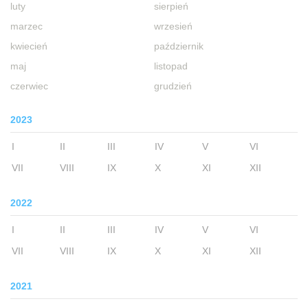
luty
sierpień
marzec
wrzesień
kwiecień
październik
maj
listopad
czerwiec
grudzień
2023
I
II
III
IV
V
VI
VII
VIII
IX
X
XI
XII
2022
I
II
III
IV
V
VI
VII
VIII
IX
X
XI
XII
2021