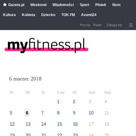
Gazeta.pl
Weekend
Wiadomości
Sport
Plotek
Next
Kultura
Kobieta
Dziecko
TOK FM
Avanti24
Poczta
Radio
Zaloguj się
6 marzec 2018
Pn
Wt
Śr
Czw
Pt
Sob
Ndz
1
2
3
4
5
6
7
8
9
10
11
12
13
14
15
16
17
18
19
20
21
22
23
24
25