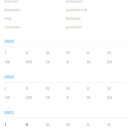
marzec
wrzesień
kwiecień
październik
maj
listopad
czerwiec
grudzień
2023
I
II
III
IV
V
VI
VII
VIII
IX
X
XI
XII
2022
I
II
III
IV
V
VI
VII
VIII
IX
X
XI
XII
2021
I
II
III
IV
V
VI