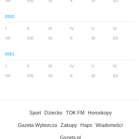
VII
VIII
IX
X
XI
XII
2002
I
II
III
IV
V
VI
VII
VIII
IX
X
XI
XII
2001
I
II
III
IV
V
VI
VII
VIII
IX
X
XI
XII
Sport
Dziecko
TOK FM
Horoskopy
Gazeta Wyborcza
Zakupy
Haps
Wiadomości
Gazeta.pl