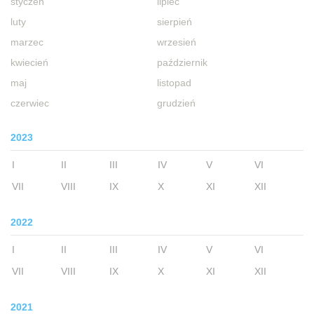
styczeń
lipiec
luty
sierpień
marzec
wrzesień
kwiecień
październik
maj
listopad
czerwiec
grudzień
2023
I
II
III
IV
V
VI
VII
VIII
IX
X
XI
XII
2022
I
II
III
IV
V
VI
VII
VIII
IX
X
XI
XII
2021