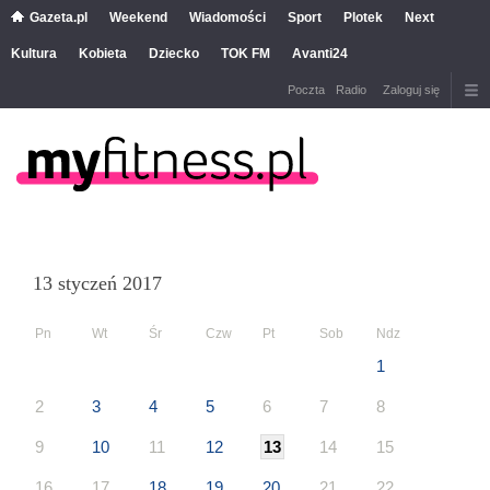
Gazeta.pl
Weekend
Wiadomości
Sport
Plotek
Next
Kultura
Kobieta
Dziecko
TOK FM
Avanti24
Poczta
Radio
Zaloguj się
13 styczeń 2017
Pn
Wt
Śr
Czw
Pt
Sob
Ndz
1
2
3
4
5
6
7
8
9
10
11
12
13
14
15
16
17
18
19
20
21
22