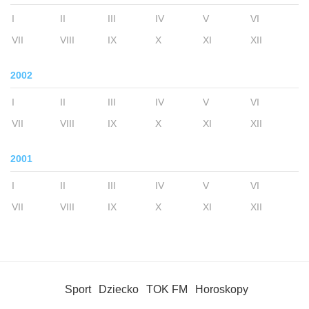
I
II
III
IV
V
VI
VII
VIII
IX
X
XI
XII
2002
I
II
III
IV
V
VI
VII
VIII
IX
X
XI
XII
2001
I
II
III
IV
V
VI
VII
VIII
IX
X
XI
XII
Sport
Dziecko
TOK FM
Horoskopy