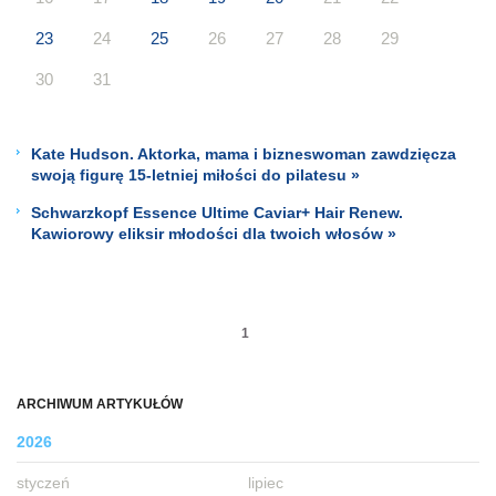
23
24
25
26
27
28
29
30
31
Kate Hudson. Aktorka, mama i bizneswoman zawdzięcza
swoją figurę 15-letniej miłości do pilatesu »
Schwarzkopf Essence Ultime Caviar+ Hair Renew.
Kawiorowy eliksir młodości dla twoich włosów »
1
ARCHIWUM ARTYKUŁÓW
2026
styczeń
lipiec