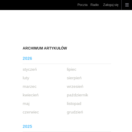
Poczta
Radio
Zaloguj się
ARCHIWUM ARTYKUŁÓW
2026
styczeń
lipiec
luty
sierpień
marzec
wrzesień
kwiecień
październik
maj
listopad
czerwiec
grudzień
2025