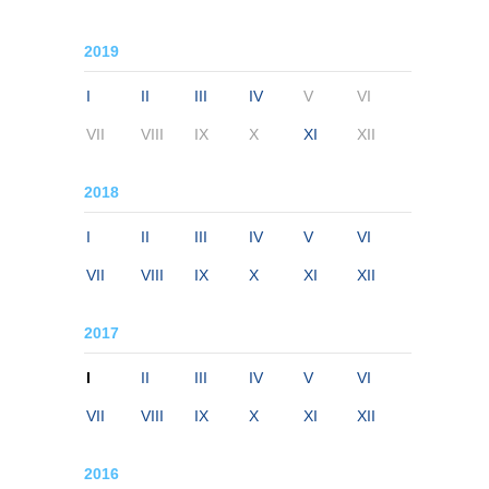
2019
I
II
III
IV
V
VI
VII
VIII
IX
X
XI
XII
2018
I
II
III
IV
V
VI
VII
VIII
IX
X
XI
XII
2017
I
II
III
IV
V
VI
VII
VIII
IX
X
XI
XII
2016