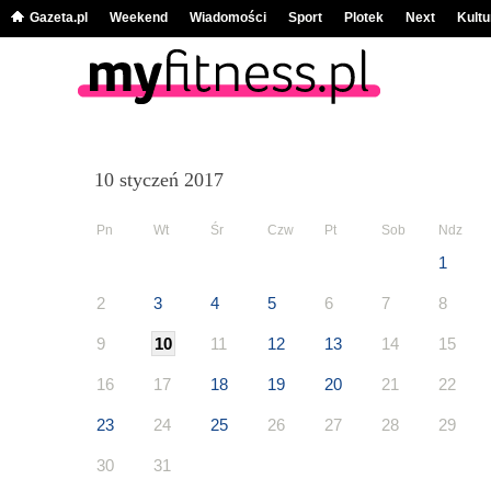
Gazeta.pl
Weekend
Wiadomości
Sport
Plotek
Next
Kultu
10 styczeń 2017
Pn
Wt
Śr
Czw
Pt
Sob
Ndz
1
2
3
4
5
6
7
8
9
10
11
12
13
14
15
16
17
18
19
20
21
22
23
24
25
26
27
28
29
30
31