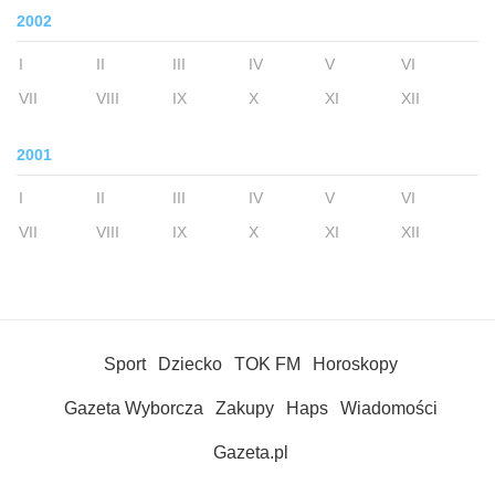
2002
I
II
III
IV
V
VI
VII
VIII
IX
X
XI
XII
2001
I
II
III
IV
V
VI
VII
VIII
IX
X
XI
XII
Sport
Dziecko
TOK FM
Horoskopy
Gazeta Wyborcza
Zakupy
Haps
Wiadomości
Gazeta.pl