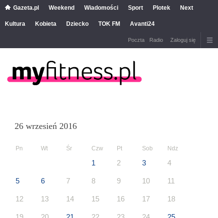
Gazeta.pl
Weekend
Wiadomości
Sport
Plotek
Next
Kultura
Kobieta
Dziecko
TOK FM
Avanti24
Poczta
Radio
Zaloguj się
26 wrzesień 2016
Pn
Wt
Śr
Czw
Pt
Sob
Ndz
1
2
3
4
5
6
7
8
9
10
11
12
13
14
15
16
17
18
19
20
21
22
23
24
25