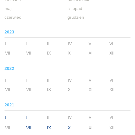
maj
listopad
czerwiec
grudzień
2023
I
II
III
IV
V
VI
VII
VIII
IX
X
XI
XII
2022
I
II
III
IV
V
VI
VII
VIII
IX
X
XI
XII
2021
I
II
III
IV
V
VI
VII
VIII
IX
X
XI
XII