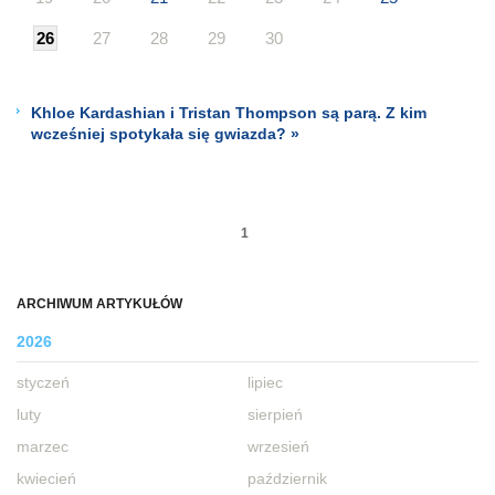
26
27
28
29
30
Khloe Kardashian i Tristan Thompson są parą. Z kim
wcześniej spotykała się gwiazda? »
1
ARCHIWUM ARTYKUŁÓW
2026
styczeń
lipiec
luty
sierpień
marzec
wrzesień
kwiecień
październik