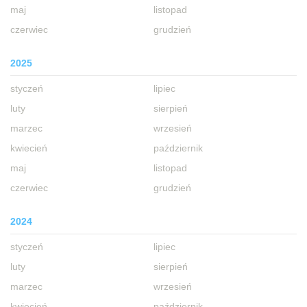
maj
listopad
czerwiec
grudzień
2025
styczeń
lipiec
luty
sierpień
marzec
wrzesień
kwiecień
październik
maj
listopad
czerwiec
grudzień
2024
styczeń
lipiec
luty
sierpień
marzec
wrzesień
kwiecień
październik