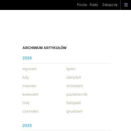
Poczta
Radio
Zaloguj się
ARCHIWUM ARTYKUŁÓW
2026
styczeń
lipiec
luty
sierpień
marzec
wrzesień
kwiecień
październik
maj
listopad
czerwiec
grudzień
2025