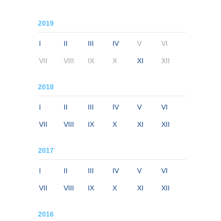
2019
I
II
III
IV
V
VI
VII
VIII
IX
X
XI
XII
2018
I
II
III
IV
V
VI
VII
VIII
IX
X
XI
XII
2017
I
II
III
IV
V
VI
VII
VIII
IX
X
XI
XII
2016