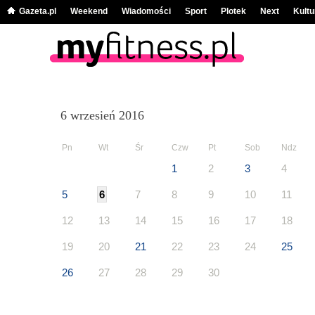
Gazeta.pl
Weekend
Wiadomości
Sport
Plotek
Next
Kultu
6 wrzesień 2016
Pn
Wt
Śr
Czw
Pt
Sob
Ndz
1
2
3
4
5
6
7
8
9
10
11
12
13
14
15
16
17
18
19
20
21
22
23
24
25
26
27
28
29
30