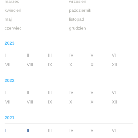
marzec
wrzesień
kwiecień
październik
maj
listopad
czerwiec
grudzień
2023
I
II
III
IV
V
VI
VII
VIII
IX
X
XI
XII
2022
I
II
III
IV
V
VI
VII
VIII
IX
X
XI
XII
2021
I
II
III
IV
V
VI