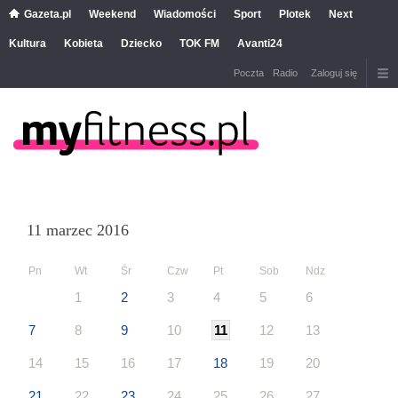
Gazeta.pl
Weekend
Wiadomości
Sport
Plotek
Next
Kultura
Kobieta
Dziecko
TOK FM
Avanti24
Poczta
Radio
Zaloguj się
11 marzec 2016
Pn
Wt
Śr
Czw
Pt
Sob
Ndz
1
2
3
4
5
6
7
8
9
10
11
12
13
14
15
16
17
18
19
20
21
22
23
24
25
26
27