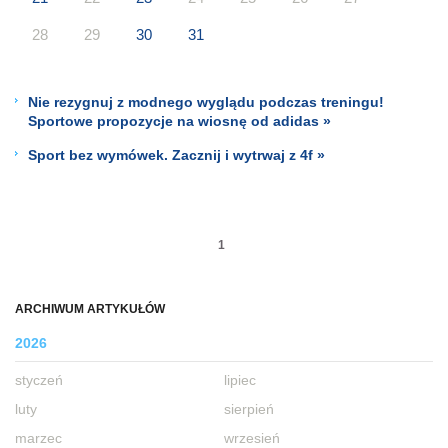
28
29
30
31
Nie rezygnuj z modnego wyglądu podczas treningu!
Sportowe propozycje na wiosnę od adidas »
Sport bez wymówek. Zacznij i wytrwaj z 4f »
1
ARCHIWUM ARTYKUŁÓW
2026
styczeń
lipiec
luty
sierpień
marzec
wrzesień