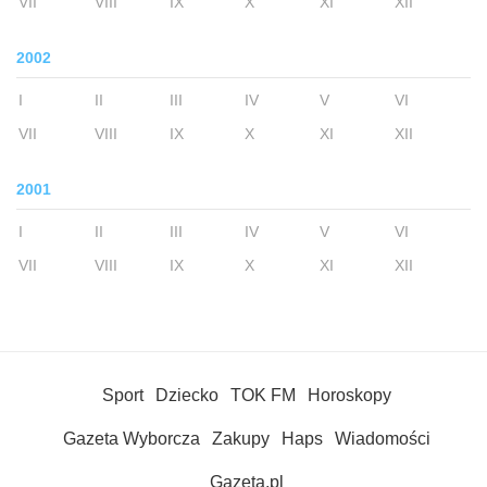
VII
VIII
IX
X
XI
XII
2002
I
II
III
IV
V
VI
VII
VIII
IX
X
XI
XII
2001
I
II
III
IV
V
VI
VII
VIII
IX
X
XI
XII
Sport
Dziecko
TOK FM
Horoskopy
Gazeta Wyborcza
Zakupy
Haps
Wiadomości
Gazeta.pl