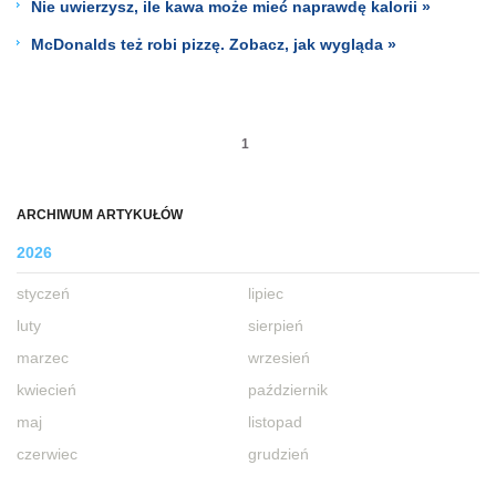
Nie uwierzysz, ile kawa może mieć naprawdę kalorii »
McDonalds też robi pizzę. Zobacz, jak wygląda »
1
ARCHIWUM ARTYKUŁÓW
2026
styczeń
lipiec
luty
sierpień
marzec
wrzesień
kwiecień
październik
maj
listopad
czerwiec
grudzień