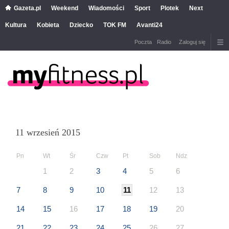
Gazeta.pl
Weekend
Wiadomości
Sport
Plotek
Next
Kultura
Kobieta
Dziecko
TOK FM
Avanti24
Poczta
Radio
Zaloguj się
11 wrzesień 2015
Pn
Wt
Śr
Czw
Pt
Sob
Ndz
1
2
3
4
5
6
7
8
9
10
11
12
13
14
15
16
17
18
19
20
21
22
23
24
25
26
27