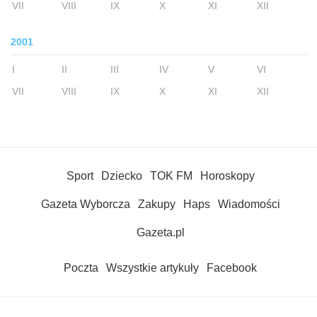
VII
VIII
IX
X
XI
XII
2001
I
II
III
IV
V
VI
VII
VIII
IX
X
XI
XII
Sport
Dziecko
TOK FM
Horoskopy
Gazeta Wyborcza
Zakupy
Haps
Wiadomości
Gazeta.pl
Poczta
Wszystkie artykuły
Facebook