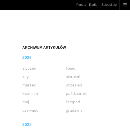
Poczta
Radio
Zaloguj się
ARCHIWUM ARTYKUŁÓW
2026
styczeń
lipiec
luty
sierpień
marzec
wrzesień
kwiecień
październik
maj
listopad
czerwiec
grudzień
2025