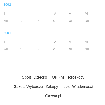
2002
I
II
III
IV
V
VI
VII
VIII
IX
X
XI
XII
2001
I
II
III
IV
V
VI
VII
VIII
IX
X
XI
XII
Sport
Dziecko
TOK FM
Horoskopy
Gazeta Wyborcza
Zakupy
Haps
Wiadomości
Gazeta.pl