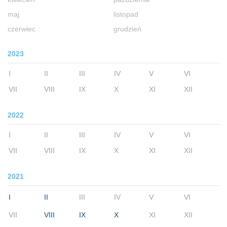
maj
listopad
czerwiec
grudzień
2023
I
II
III
IV
V
VI
VII
VIII
IX
X
XI
XII
2022
I
II
III
IV
V
VI
VII
VIII
IX
X
XI
XII
2021
I
II
III
IV
V
VI
VII
VIII
IX
X
XI
XII