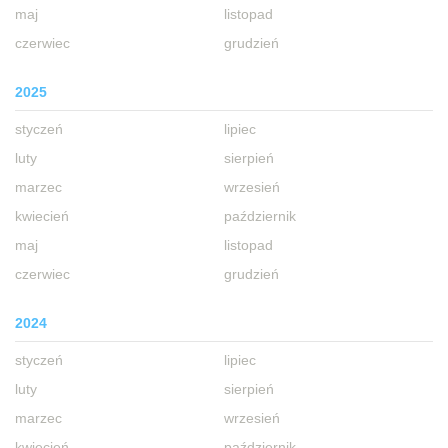
maj
listopad
czerwiec
grudzień
2025
styczeń
lipiec
luty
sierpień
marzec
wrzesień
kwiecień
październik
maj
listopad
czerwiec
grudzień
2024
styczeń
lipiec
luty
sierpień
marzec
wrzesień
kwiecień
październik