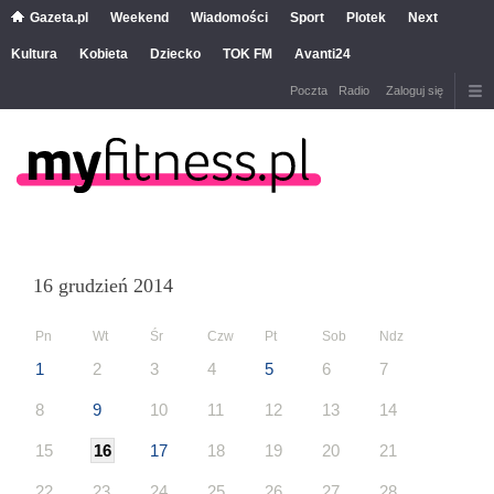
Gazeta.pl
Weekend
Wiadomości
Sport
Plotek
Next
Kultura
Kobieta
Dziecko
TOK FM
Avanti24
Poczta
Radio
Zaloguj się
16 grudzień 2014
Pn
Wt
Śr
Czw
Pt
Sob
Ndz
1
2
3
4
5
6
7
8
9
10
11
12
13
14
15
16
17
18
19
20
21
22
23
24
25
26
27
28