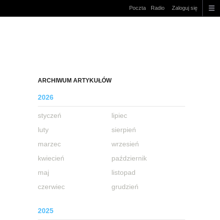
Poczta
Radio
Zaloguj się
ARCHIWUM ARTYKUŁÓW
2026
styczeń
lipiec
luty
sierpień
marzec
wrzesień
kwiecień
październik
maj
listopad
czerwiec
grudzień
2025