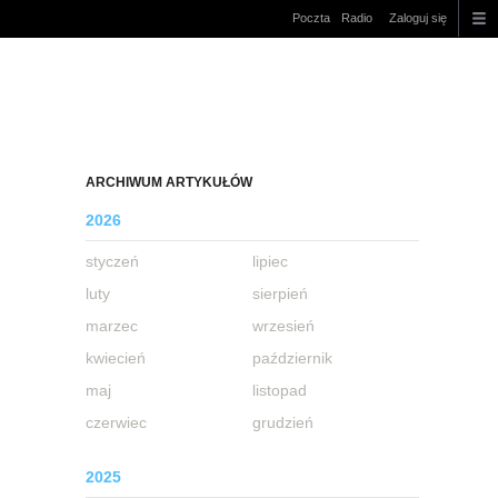
Poczta
Radio
Zaloguj się
ARCHIWUM ARTYKUŁÓW
2026
styczeń
lipiec
luty
sierpień
marzec
wrzesień
kwiecień
październik
maj
listopad
czerwiec
grudzień
2025