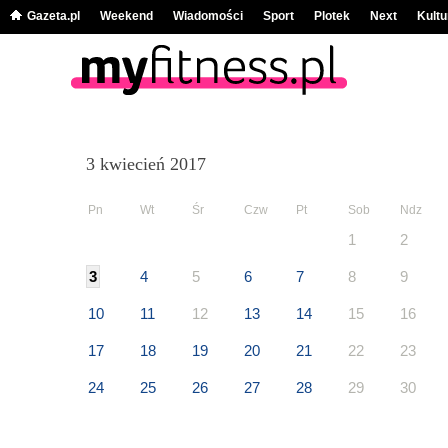
Gazeta.pl
Weekend
Wiadomości
Sport
Plotek
Next
Kultu
3 kwiecień 2017
Pn
Wt
Śr
Czw
Pt
Sob
Ndz
1
2
3
4
5
6
7
8
9
10
11
12
13
14
15
16
17
18
19
20
21
22
23
24
25
26
27
28
29
30