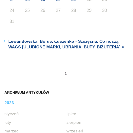
24
25
26
27
28
29
30
31
Lewandowska, Boruc, Łuczenko - Szczęsna. Co noszą
WAGS [ULUBIONE MARKI, UBRANIA, BUTY, BIŻUTERIA] »
1
ARCHIWUM ARTYKUŁÓW
2026
styczeń
lipiec
luty
sierpień
marzec
wrzesień