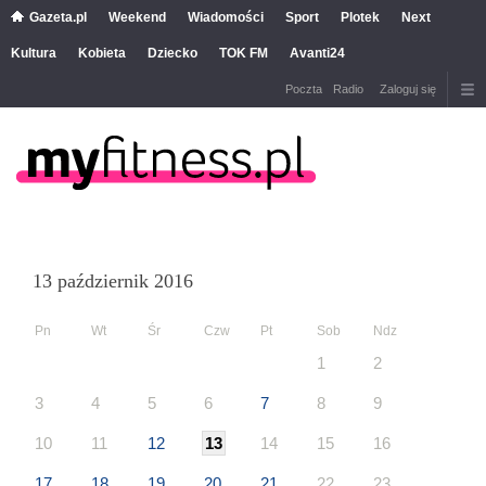
Gazeta.pl
Weekend
Wiadomości
Sport
Plotek
Next
Kultura
Kobieta
Dziecko
TOK FM
Avanti24
Poczta
Radio
Zaloguj się
13 październik 2016
Pn
Wt
Śr
Czw
Pt
Sob
Ndz
1
2
3
4
5
6
7
8
9
10
11
12
13
14
15
16
17
18
19
20
21
22
23