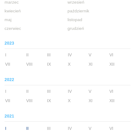
marzec
wrzesień
kwiecień
październik
maj
listopad
czerwiec
grudzień
2023
I
II
III
IV
V
VI
VII
VIII
IX
X
XI
XII
2022
I
II
III
IV
V
VI
VII
VIII
IX
X
XI
XII
2021
I
II
III
IV
V
VI