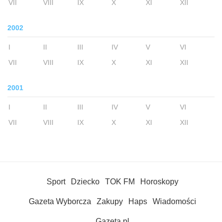
VII
VIII
IX
X
XI
XII
2002
I
II
III
IV
V
VI
VII
VIII
IX
X
XI
XII
2001
I
II
III
IV
V
VI
VII
VIII
IX
X
XI
XII
Sport
Dziecko
TOK FM
Horoskopy
Gazeta Wyborcza
Zakupy
Haps
Wiadomości
Gazeta.pl