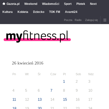
Gazeta.pl
Weekend
Wiadomości
Sport
Plotek
Next
Kultura
Kobieta
Dziecko
TOK FM
Avanti24
Poczta
Radio
Zaloguj się
26 kwiecień 2016
Pn
Wt
Śr
Czw
Pt
Sob
Ndz
1
2
3
4
5
6
7
8
9
10
11
12
13
14
15
16
17
18
19
20
21
22
23
24