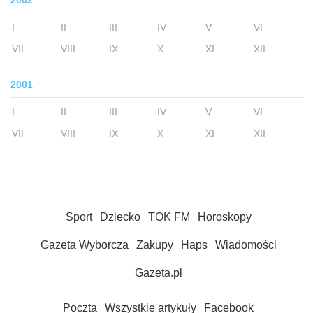
2002
I
II
III
IV
V
VI
VII
VIII
IX
X
XI
XII
2001
I
II
III
IV
V
VI
VII
VIII
IX
X
XI
XII
Sport
Dziecko
TOK FM
Horoskopy
Gazeta Wyborcza
Zakupy
Haps
Wiadomości
Gazeta.pl
Poczta
Wszystkie artykuły
Facebook