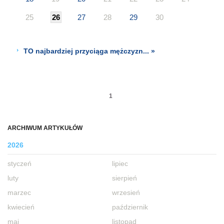
25
26
27
28
29
30
TO najbardziej przyciąga mężczyzn... »
1
ARCHIWUM ARTYKUŁÓW
2026
styczeń
lipiec
luty
sierpień
marzec
wrzesień
kwiecień
październik
maj
listopad