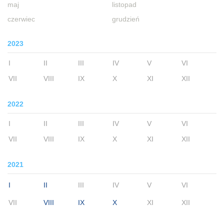
maj
listopad
czerwiec
grudzień
2023
I
II
III
IV
V
VI
VII
VIII
IX
X
XI
XII
2022
I
II
III
IV
V
VI
VII
VIII
IX
X
XI
XII
2021
I
II
III
IV
V
VI
VII
VIII
IX
X
XI
XII