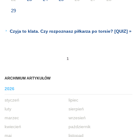
29
Czyja to klata. Czy rozpoznasz piłkarza po torsie? [QUIZ] »
1
ARCHIWUM ARTYKUŁÓW
2026
styczeń
lipiec
luty
sierpień
marzec
wrzesień
kwiecień
październik
maj
listopad