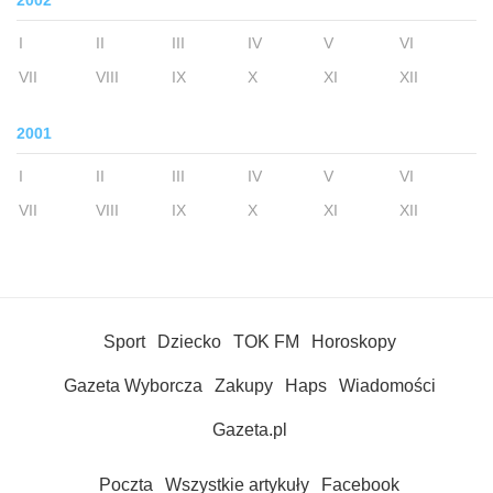
2002
I
II
III
IV
V
VI
VII
VIII
IX
X
XI
XII
2001
I
II
III
IV
V
VI
VII
VIII
IX
X
XI
XII
Sport
Dziecko
TOK FM
Horoskopy
Gazeta Wyborcza
Zakupy
Haps
Wiadomości
Gazeta.pl
Poczta
Wszystkie artykuły
Facebook