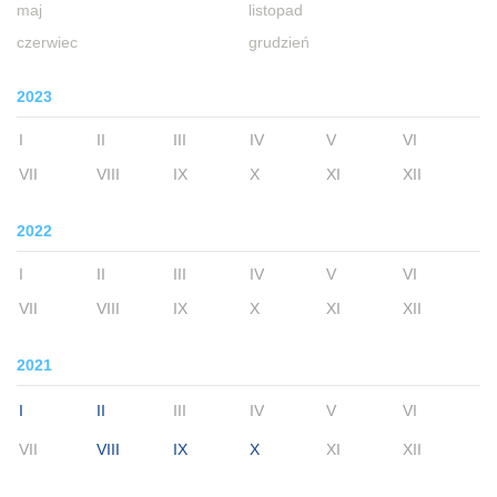
maj
listopad
czerwiec
grudzień
2023
I
II
III
IV
V
VI
VII
VIII
IX
X
XI
XII
2022
I
II
III
IV
V
VI
VII
VIII
IX
X
XI
XII
2021
I
II
III
IV
V
VI
VII
VIII
IX
X
XI
XII