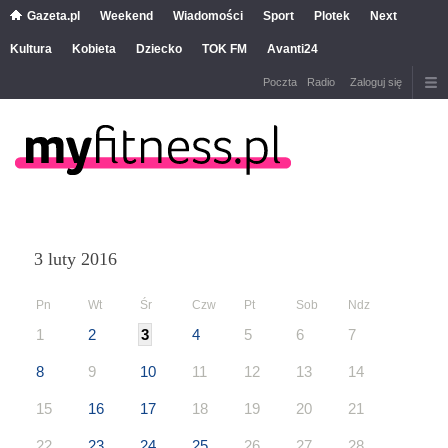
Gazeta.pl
Weekend
Wiadomości
Sport
Plotek
Next
Kultura
Kobieta
Dziecko
TOK FM
Avanti24
Poczta
Radio
Zaloguj się
3 luty 2016
Pn
Wt
Śr
Czw
Pt
Sob
Ndz
1
2
3
4
5
6
7
8
9
10
11
12
13
14
15
16
17
18
19
20
21
22
23
24
25
26
27
28