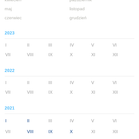
maj
listopad
czerwiec
grudzień
2023
I
II
III
IV
V
VI
VII
VIII
IX
X
XI
XII
2022
I
II
III
IV
V
VI
VII
VIII
IX
X
XI
XII
2021
I
II
III
IV
V
VI
VII
VIII
IX
X
XI
XII