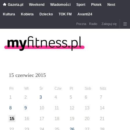
Gazeta.pl
Weekend
Wiadomości
Sport
Plotek
Next
Kultura
Kobieta
Dziecko
TOK FM
Avanti24
Poczta
Radio
Zaloguj się
15 czerwiec 2015
Pn
Wt
Śr
Czw
Pt
Sob
Ndz
1
2
3
4
5
6
7
8
9
10
11
12
13
14
15
16
17
18
19
20
21
22
23
24
25
26
27
28