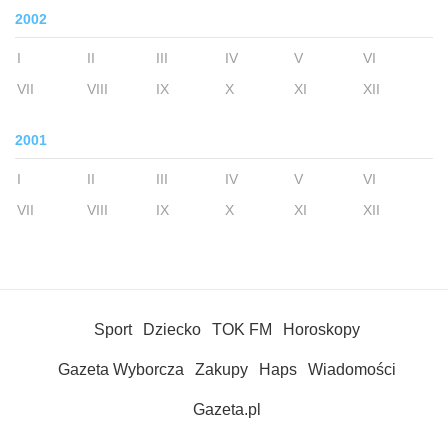
2002
I
II
III
IV
V
VI
VII
VIII
IX
X
XI
XII
2001
I
II
III
IV
V
VI
VII
VIII
IX
X
XI
XII
Sport
Dziecko
TOK FM
Horoskopy
Gazeta Wyborcza
Zakupy
Haps
Wiadomości
Gazeta.pl