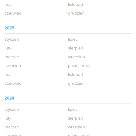
maj
listopad
czerwiec
grudzień
2025
styczeń
lipiec
luty
sierpień
marzec
wrzesień
kwiecień
październik
maj
listopad
czerwiec
grudzień
2024
styczeń
lipiec
luty
sierpień
marzec
wrzesień
kwiecień
październik