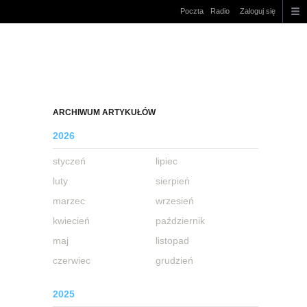
Poczta
Radio
Zaloguj się
ARCHIWUM ARTYKUŁÓW
2026
styczeń
lipiec
luty
sierpień
marzec
wrzesień
kwiecień
październik
maj
listopad
czerwiec
grudzień
2025