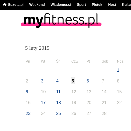
Gazeta.pl
Weekend
Wiadomości
Sport
Plotek
Next
Kultu
5 luty 2015
Pn
Wt
Śr
Czw
Pt
Sob
Ndz
1
2
3
4
5
6
7
8
9
10
11
12
13
14
15
16
17
18
19
20
21
22
23
24
25
26
27
28