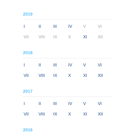
2019
I
II
III
IV
V
VI
VII
VIII
IX
X
XI
XII
2018
I
II
III
IV
V
VI
VII
VIII
IX
X
XI
XII
2017
I
II
III
IV
V
VI
VII
VIII
IX
X
XI
XII
2016