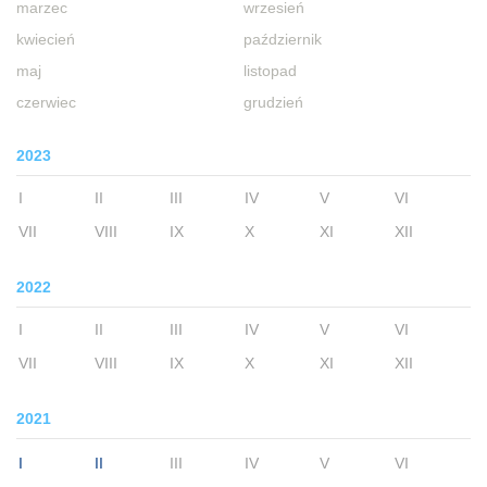
marzec
wrzesień
kwiecień
październik
maj
listopad
czerwiec
grudzień
2023
I
II
III
IV
V
VI
VII
VIII
IX
X
XI
XII
2022
I
II
III
IV
V
VI
VII
VIII
IX
X
XI
XII
2021
I
II
III
IV
V
VI