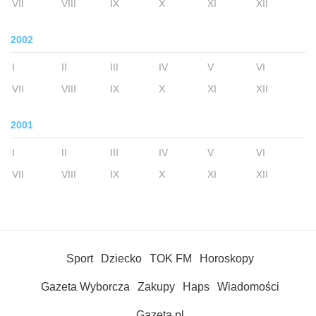
VII
VIII
IX
X
XI
XII
2002
I
II
III
IV
V
VI
VII
VIII
IX
X
XI
XII
2001
I
II
III
IV
V
VI
VII
VIII
IX
X
XI
XII
Sport
Dziecko
TOK FM
Horoskopy
Gazeta Wyborcza
Zakupy
Haps
Wiadomości
Gazeta.pl