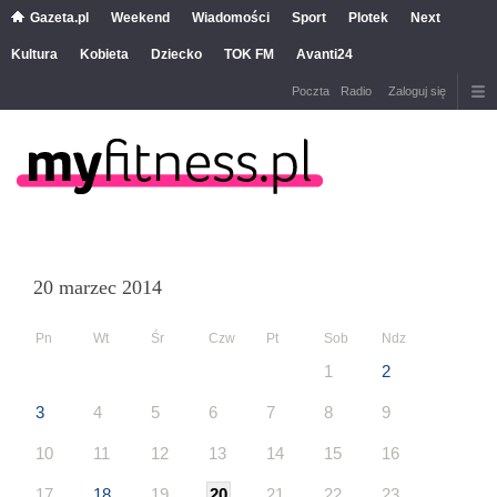
Gazeta.pl
Weekend
Wiadomości
Sport
Plotek
Next
Kultura
Kobieta
Dziecko
TOK FM
Avanti24
Poczta
Radio
Zaloguj się
20 marzec 2014
Pn
Wt
Śr
Czw
Pt
Sob
Ndz
1
2
3
4
5
6
7
8
9
10
11
12
13
14
15
16
17
18
19
20
21
22
23