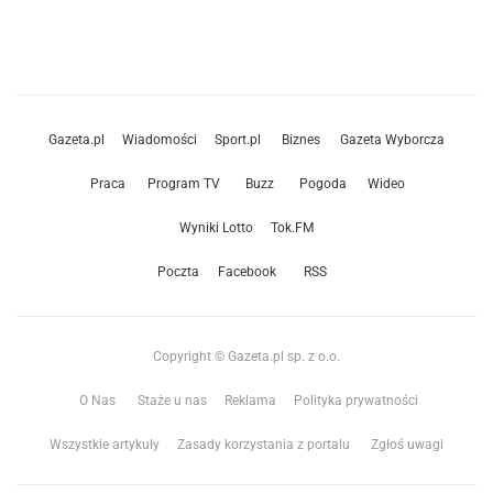
Gazeta.pl
Wiadomości
Sport.pl
Biznes
Gazeta Wyborcza
Praca
Program TV
Buzz
Pogoda
Wideo
Wyniki Lotto
Tok.FM
Poczta
Facebook
RSS
Copyright © Gazeta.pl sp. z o.o.
O Nas
Staże u nas
Reklama
Polityka prywatności
Wszystkie artykuły
Zasady korzystania z portalu
Zgłoś uwagi