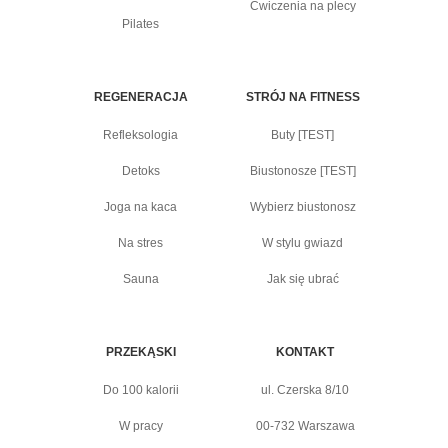
Ćwiczenia na plecy
Pilates
REGENERACJA
STRÓJ NA FITNESS
Refleksologia
Buty [TEST]
Detoks
Biustonosze [TEST]
Joga na kaca
Wybierz biustonosz
Na stres
W stylu gwiazd
Sauna
Jak się ubrać
PRZEKĄSKI
KONTAKT
Do 100 kalorii
ul. Czerska 8/10
W pracy
00-732 Warszawa