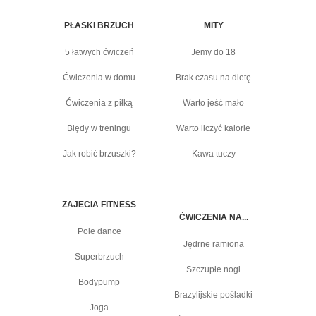
PŁASKI BRZUCH
MITY
5 łatwych ćwiczeń
Jemy do 18
Ćwiczenia w domu
Brak czasu na dietę
Ćwiczenia z piłką
Warto jeść mało
Błędy w treningu
Warto liczyć kalorie
Jak robić brzuszki?
Kawa tuczy
ZAJECIA FITNESS
ĆWICZENIA NA...
Pole dance
Jędrne ramiona
Superbrzuch
Szczupłe nogi
Bodypump
Brazylijskie pośladki
Joga