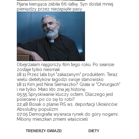
Pijana kierująca zabiła 66-latkę. Syn dostał mniej
pieniędzy przez niezapięte pasy
Obejrzałam najgorszy film tego roku. Po seansie
zostaje tylko niesmak
18:11
Przez lata był "zakazanym" produktem. Teraz
wielu dietetyków łagodzi swoje stanowisko
18:11
Kim jest Nina Siemaszko? Grała w "Chirurgach"
i nie tylko. Mało kto zna jej historię
05:55
Spryskiwanie kluczy octem. Dlaczego jest
polecane i po co się to robi?
22:48
Bosak o planie PiS ws. deportacji Ukraińców:
Absolutny populizm
07:05
Demografia wywraca rynek do góry nogami.
Miliony mieszkań zmieni właścicieli
TRENERZY GWIAZD
DIETY